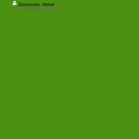
Druckversion
|
Sitemap
© © Landgasthof Waldschänke